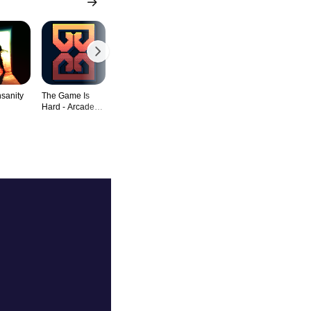
nsanity
The Game Is
Prince Kevin's
Zen Word
Grind Infinit
Hard - Arcade
Adventure
Search Puzzle
Rogu
Game