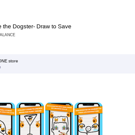
 the Dogster- Draw to Save
BALANCE
E store
e