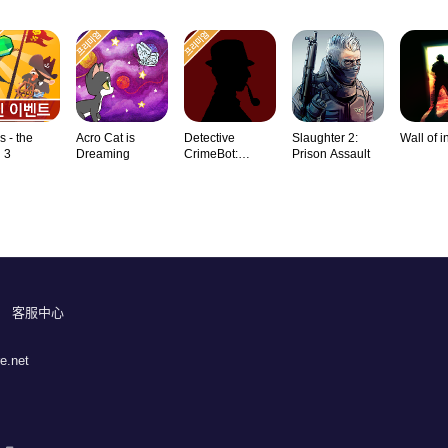
s - the
Acro Cat is
Detective
Slaughter 2:
Wall of i
 3
Dreaming
CrimeBot:
Prison Assault
Mysteries
客服中心
e.net