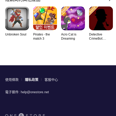
Unbroken Soul
Pirates - the
Acro Cat is
Detective
match 3
Dreaming
CrimeBot:
Mysteries
使用條款
隱私政策
客服中心
電子郵件:
help@onestore.net