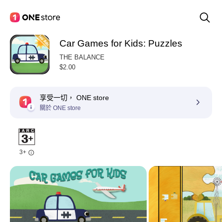
Car Games for Kids: Puzzles
THE BALANCE
$2.00
享受一切， ONE store
關於 ONE store
3+