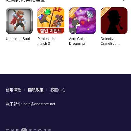
Unbroken Soul
Pirates - the
Acro Cat is
Detective
match 3
Dreaming
CrimeBot:
Mysteries
使用條款
隱私政策
客服中心
電子郵件:
help@onestore.net