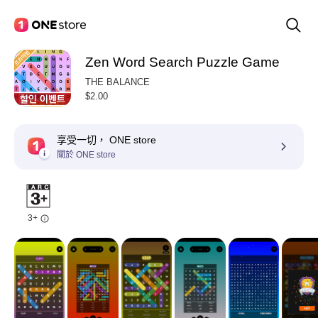
Zen Word Search Puzzle Game
THE BALANCE
$2.00
享受一切， ONE store
關於 ONE store
3+