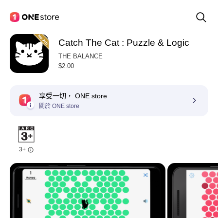
Catch The Cat : Puzzle & Logic
THE BALANCE
$2.00
享受一切， ONE store
關於 ONE store
3+