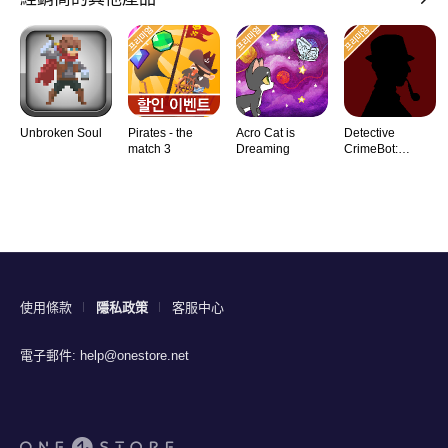
Unbroken Soul
Pirates - the
Acro Cat is
Detective
match 3
Dreaming
CrimeBot:
Mysteries
使用條款
隱私政策
客服中心
電子郵件:
help@onestore.net