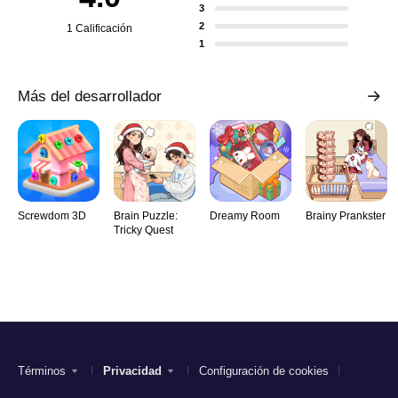
3
2
1 Calificación
1
Más del desarrollador
Screwdom 3D
Brain Puzzle:
Dreamy Room
Brainy Prankster
Tricky Quest
Términos
Privacidad
Configuración de cookies