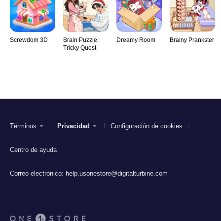
Screwdom 3D
Brain Puzzle:
Dreamy Room
Brainy Prankster
Tricky Quest
Términos
Privacidad
Configuración de cookies
Centro de ayuda
Correo electrónico:
help.usonestore@digitalturbine.com