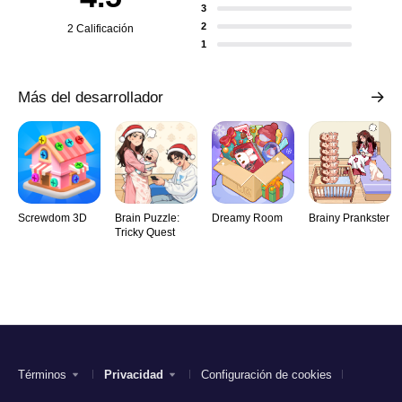
3
2
2 Calificación
1
Más del desarrollador
Screwdom 3D
Brain Puzzle:
Dreamy Room
Brainy Prankster
Tricky Quest
Términos
Privacidad
Configuración de cookies