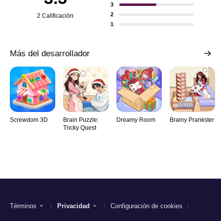
3
2
2 Calificación
1
Más del desarrollador
Screwdom 3D
Brain Puzzle:
Dreamy Room
Brainy Prankster
Tricky Quest
Términos
Privacidad
Configuración de cookies