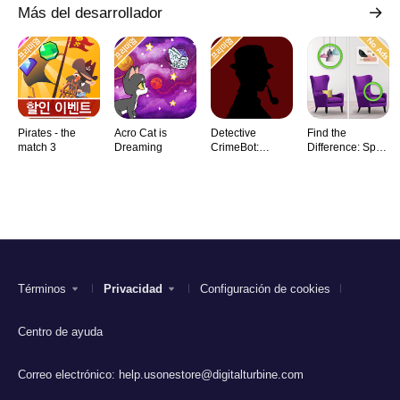
Más del desarrollador
Pirates - the
Acro Cat is
Detective
Find the
match 3
Dreaming
CrimeBot:
Difference: Spot
Mysteries
it
Términos
Privacidad
Configuración de cookies
Centro de ayuda
Correo electrónico:
help.usonestore@digitalturbine.com