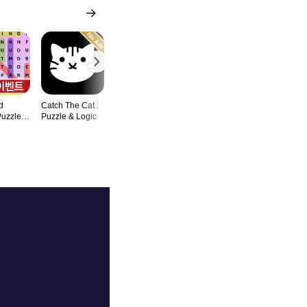
d
Catch The Cat :
Magic Cat Pop :
Draw The Rest
Boncy Woo
Puzzle
Puzzle & Logic
Bubble Shooter