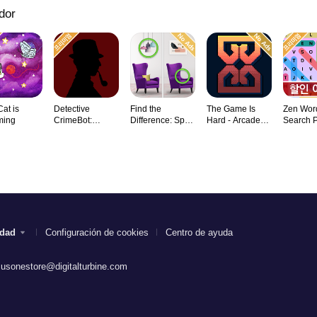
dor
Cat is
Detective
Find the
The Game Is
Zen Wor
ming
CrimeBot:
Difference: Spot
Hard - Arcade
Search 
Mysteries
it
Rogu
Game
idad
Configuración de cookies
Centro de ayuda
.usonestore@digitalturbine.com