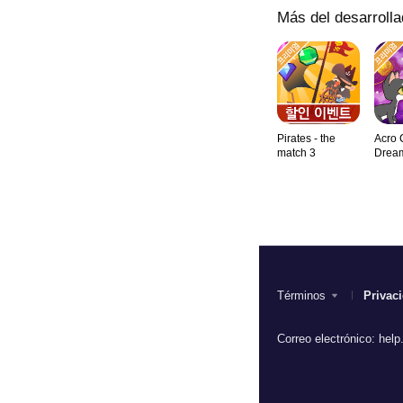
Más del desarrolla
Pirates - the
Acro 
match 3
Drea
Términos
Privac
Correo electrónico:
help