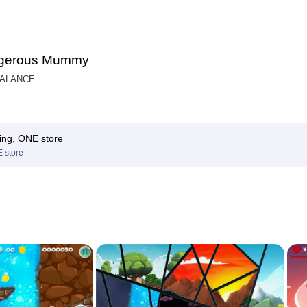
gerous Mummy
BALANCE
ing, ONE store
 store