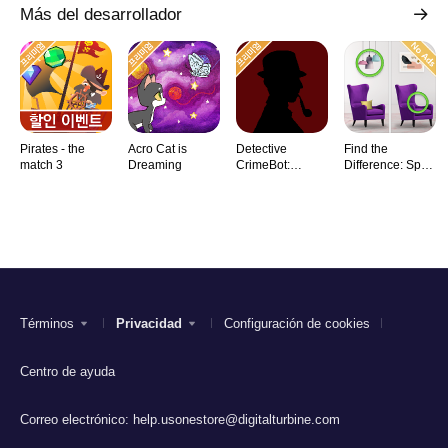
Más del desarrollador
Pirates - the
Acro Cat is
Detective
Find the
match 3
Dreaming
CrimeBot:
Difference: Spot
Mysteries
it
Términos
Privacidad
Configuración de cookies
Centro de ayuda
Correo electrónico:
help.usonestore@digitalturbine.com