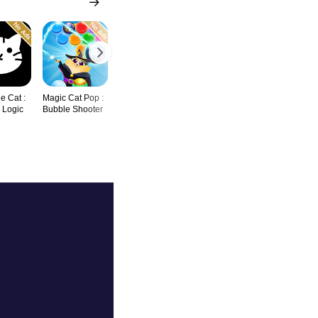
e Cat :
Magic Cat Pop :
Draw The Rest
Boncy Woods
Bouncing B
 Logic
Bubble Shooter