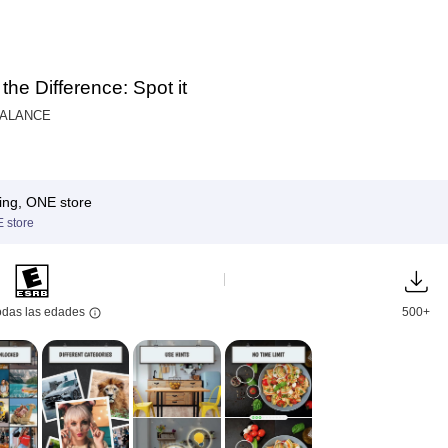
 the Difference: Spot it
BALANCE
ing, ONE store
 store
odas las edades
500+