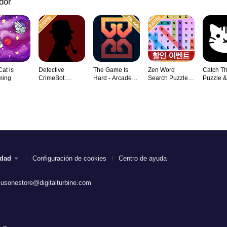
dor
Cat is
Detective
The Game Is
Zen Word
Catch Th
ming
CrimeBot:
Hard - Arcade
Search Puzzle
Puzzle &
Mysteries
Rogu
Game
idad
Configuración de cookies
Centro de ayuda
.usonestore@digitalturbine.com