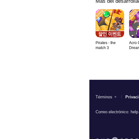
Más del desarrolla
Pirates - the
Acro 
match 3
Drea
Términos
Privac
Correo electrónico:
help