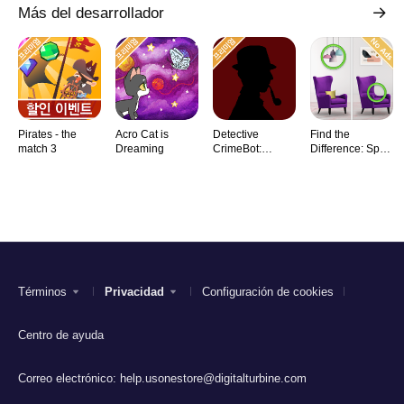
Más del desarrollador
Pirates - the
Acro Cat is
Detective
Find the
match 3
Dreaming
CrimeBot:
Difference: Spot
Mysteries
it
Términos
Privacidad
Configuración de cookies
Centro de ayuda
Correo electrónico:
help.usonestore@digitalturbine.com