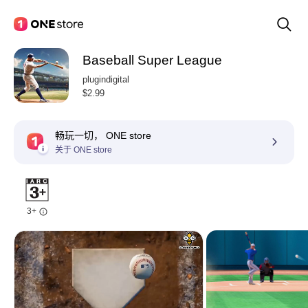
Baseball Super League
plugindigital
$2.99
畅玩一切， ONE store
关于 ONE store
3+