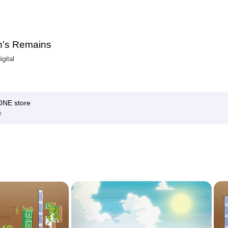
n's Remains
igital
E store
e