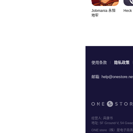
Jobmania 永恒
Heck
地牢
使用条款
隐私政策
邮箱:
help@onestore.ne
经营人:
具康书
地址:
5F Ground-V, 54 Gwach
ONE store（株）是