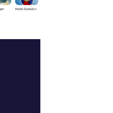
ger
Homo Evolution
Tower Craft
Hyperforma
Car Eats C