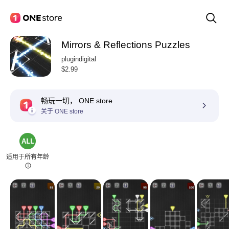
Mirrors & Reflections Puzzles
plugindigital
$2.99
畅玩一切， ONE store
关于 ONE store
适用于所有年龄