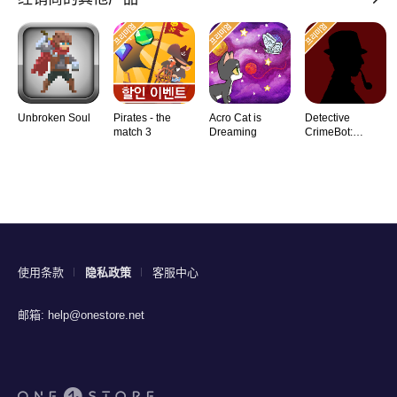
Unbroken Soul
Pirates - the
Acro Cat is
Detective
match 3
Dreaming
CrimeBot:
Mysteries
使用条款
隐私政策
客服中心
邮箱:
help@onestore.net