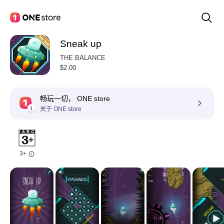
Sneak up
THE BALANCE
$2.00
畅玩一切， ONE store
关于 ONE store
3+