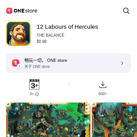
12 Labours of Hercules
THE BALANCE
$0.98
畅玩一切， ONE store
关于 ONE store
3+
500+