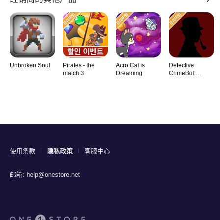
Unbroken Soul
Pirates - the
Acro Cat is
Detective
match 3
Dreaming
CrimeBot:
Mysteries
使用条款
隐私政策
客服中心
邮箱:
help@onestore.net