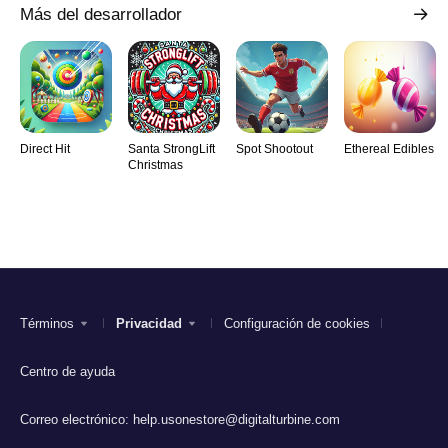
Más del desarrollador
Direct Hit
Santa StrongLift
Spot Shootout
Ethereal Edibles
Christmas
Términos
Privacidad
Configuración de cookies
Centro de ayuda
Correo electrónico:
help.usonestore@digitalturbine.com