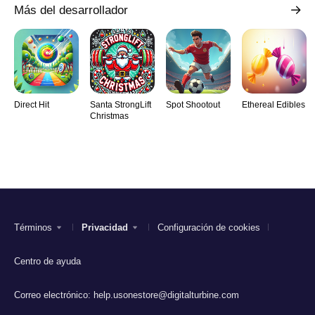
Más del desarrollador
Direct Hit
Santa StrongLift
Spot Shootout
Ethereal Edibles
Christmas
Términos
Privacidad
Configuración de cookies
Centro de ayuda
Correo electrónico:
help.usonestore@digitalturbine.com