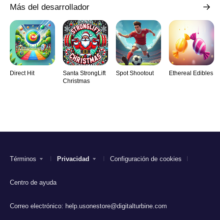
Más del desarrollador
Direct Hit
Santa StrongLift
Spot Shootout
Ethereal Edibles
Christmas
Términos
Privacidad
Configuración de cookies
Centro de ayuda
Correo electrónico:
help.usonestore@digitalturbine.com