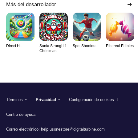
Más del desarrollador
Direct Hit
Santa StrongLift
Spot Shootout
Ethereal Edibles
Christmas
Términos
Privacidad
Configuración de cookies
Centro de ayuda
Correo electrónico:
help.usonestore@digitalturbine.com