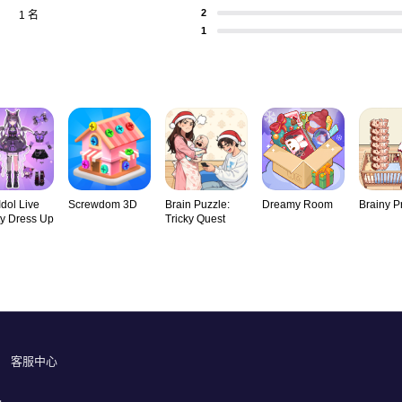
2
1 名
1
Idol Live
Screwdom 3D
Brain Puzzle:
Dreamy Room
Brainy P
y Dress Up
Tricky Quest
客服中心