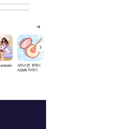
rankster
사티스존: 퍼펙트
Wild Dinosaur
Sprunki Hide:
Cookingdo
ASMR 타이디
Hunting Gun
Monster Hunt
Game