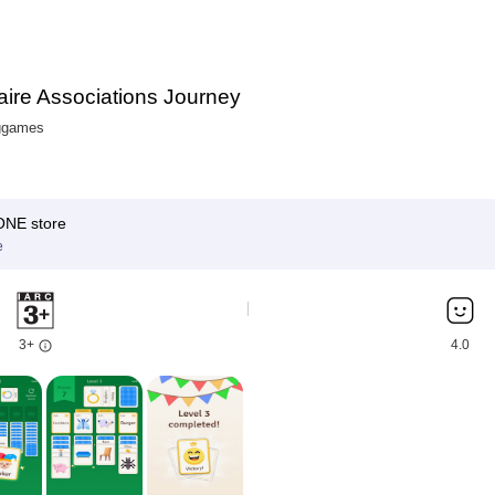
taire Associations Journey
ggames
E store
e
3+
4.0