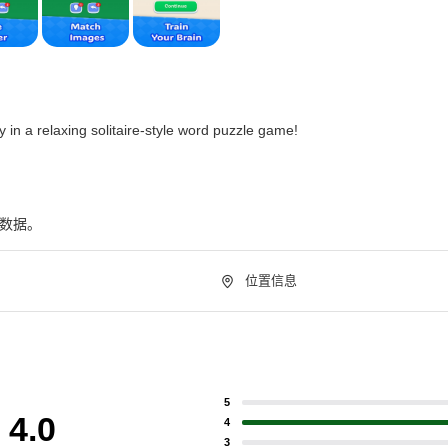
 in a relaxing solitaire-style word puzzle game!
下数据。
位置信息
5
4.0
4
3