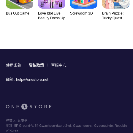
Bus Out Game
Love Idol Live
Screwdom 3D
Brain Puzzle:
Beauty Dress Up
Tricky Quest
使用条款
隐私政策
客服中心
邮箱:
help@onestore.net
经营人:
具康书
地址:
5F Ground-V, 54 Gwacheon-daero 2-gil, Gwacheon-si, Gyeonggi-do, Republic
of Korea