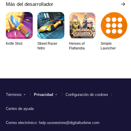
Más del desarrollador
Knife Shot
Street Racer
Heroes of
Simple
Nitro
Flatlandia
Launcher
Términos
Privacidad
Configuración de cookies
Centro de ayuda
Correo electrónico:
help.usonestore@digitalturbine.com