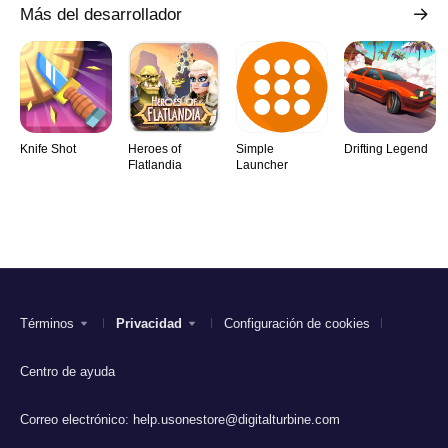
Más del desarrollador
Knife Shot
Heroes of
Simple
Drifting Legend
Flatlandia
Launcher
Términos
Privacidad
Configuración de cookies
Centro de ayuda
Correo electrónico:
help.usonestore@digitalturbine.com