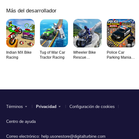
Más del desarrollador
Indian MX Bike
Tug of War Car
Wheeler Bike
Police Car
Racing
Tractor Racing
Rescue
Parking Mania
simulator
Simulator
Términos
Privacidad
Configuración de cookies
Centro de ayuda
Correo electrónico:
help.usonestore@digitalturbine.com