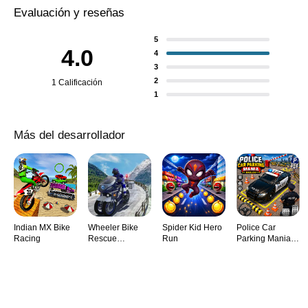
Evaluación y reseñas
5
4.0
4
3
2
1 Calificación
1
Más del desarrollador
Indian MX Bike
Wheeler Bike
Spider Kid Hero
Police Car
Racing
Rescue
Run
Parking Mania
simulator
Simulator