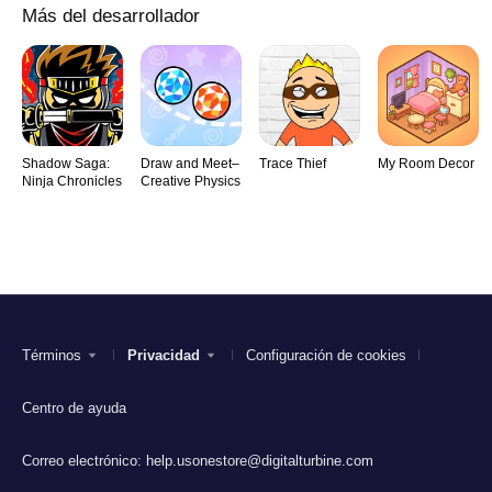
Más del desarrollador
Shadow Saga:
Draw and Meet–
Trace Thief
My Room Decor
Ninja Chronicles
Creative Physics
Términos
Privacidad
Configuración de cookies
Centro de ayuda
Correo electrónico:
help.usonestore@digitalturbine.com