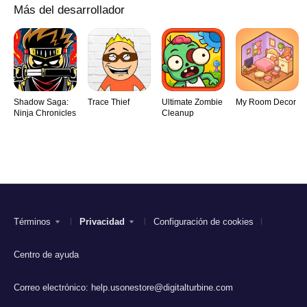
Más del desarrollador
Shadow Saga:
Trace Thief
Ultimate Zombie
My Room Decor
Ninja Chronicles
Cleanup
Términos
Privacidad
Configuración de cookies
Centro de ayuda
Correo electrónico:
help.usonestore@digitalturbine.com