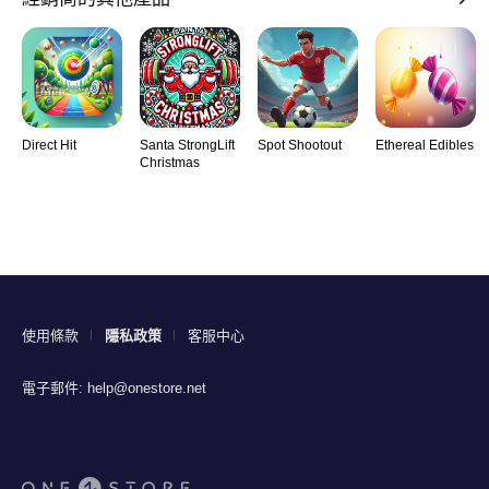
Direct Hit
Santa StrongLift
Spot Shootout
Ethereal Edibles
Christmas
使用條款
隱私政策
客服中心
電子郵件:
help@onestore.net