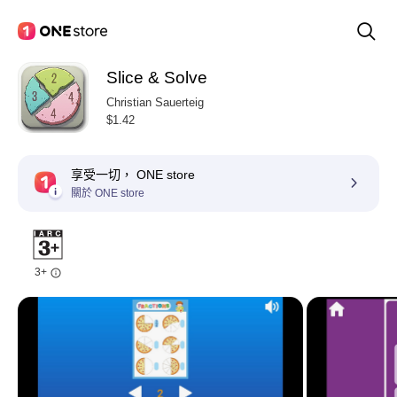
Slice & Solve
Christian Sauerteig
$1.42
享受一切， ONE store
關於 ONE store
3+