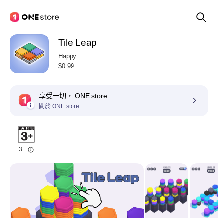
Tile Leap
Happy
$0.99
享受一切， ONE store
關於 ONE store
3+