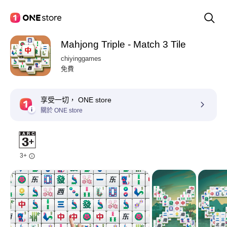
Mahjong Triple - Match 3 Tile
chiyinggames
免費
享受一切， ONE store
關於 ONE store
3+