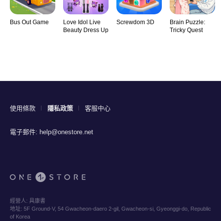
Bus Out Game
Love Idol Live
Screwdom 3D
Brain Puzzle:
Beauty Dress Up
Tricky Quest
使用條款
隱私政策
客服中心
電子郵件:
help@onestore.net
經營人:
具康書
地址:
5F Ground-V, 54 Gwacheon-daero 2-gil, Gwacheon-si, Gyeonggi-do, Republic
of Korea