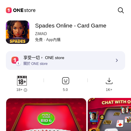
Spades Online - Card Game
ZiMAD
免費 · App內購
享受一切， ONE store
關於 ONE store
18+
5.0
1K+