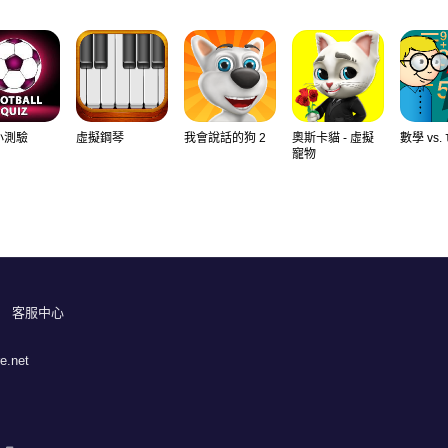
小測驗
虛擬鋼琴
我會說話的狗 2
奧斯卡貓 - 虛擬
數學 vs.
寵物
客服中心
e.net