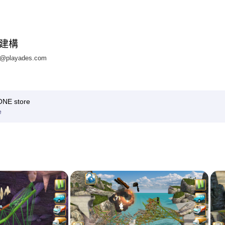
建構
@playades.com
E store
e