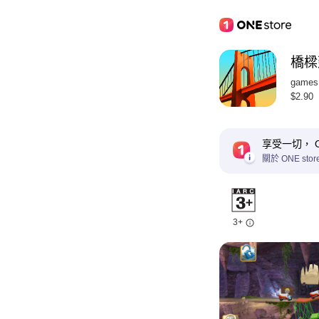
橋樑
games
$2.90
享受一切， ON
關於 ONE stor
3+