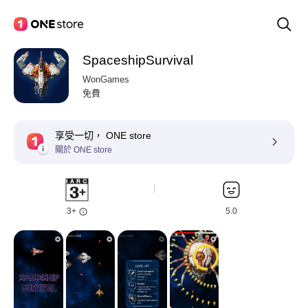
SpaceshipSurvival
WonGames
免費
享受一切， ONE store
關於 ONE store
3+
5.0