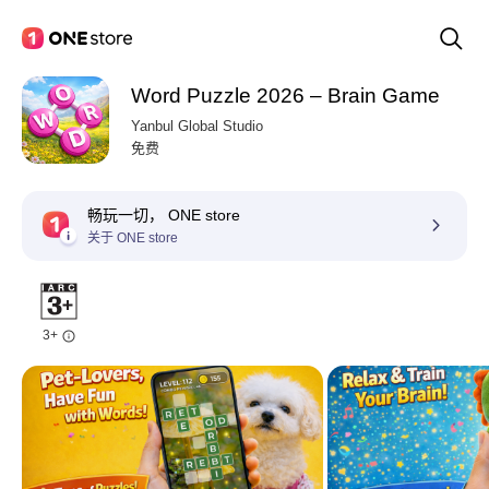
Word Puzzle 2026 – Brain Game
Yanbul Global Studio
免费
畅玩一切， ONE store
关于 ONE store
3+