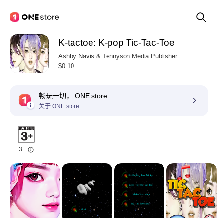
K-tactoe: K-pop Tic-Tac-Toe
Ashby Navis & Tennyson Media Publisher
$0.10
畅玩一切， ONE store
关于 ONE store
3+