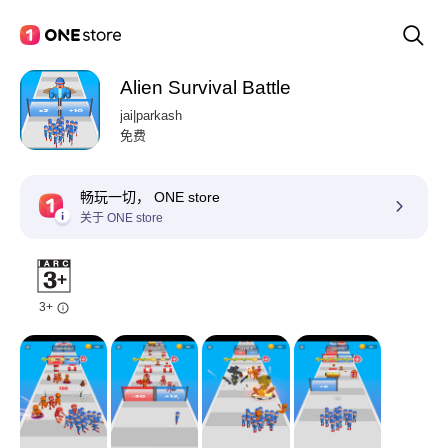
Alien Survival Battle
jai|parkash
免费
畅玩一切， ONE store
关于 ONE store
3+