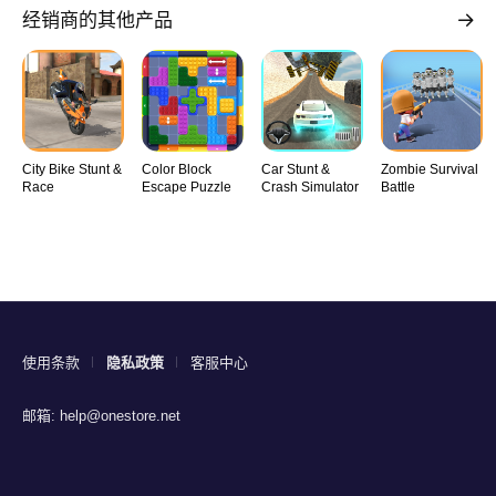
经销商的其他产品
City Bike Stunt &
Color Block
Car Stunt &
Zombie Survival
Race
Escape Puzzle
Crash Simulator
Battle
使用条款
隐私政策
客服中心
邮箱:
help@onestore.net