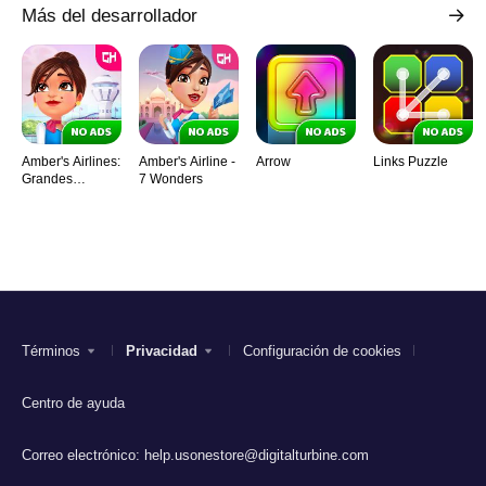
Más del desarrollador
Amber's Airlines:
Amber's Airline -
Arrow
Links Puzzle
Grandes
7 Wonders
expectativas
Términos
Privacidad
Configuración de cookies
Centro de ayuda
Correo electrónico:
help.usonestore@digitalturbine.com