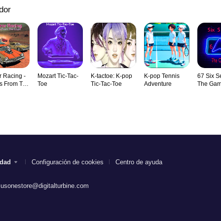
dor
r Racing -
Mozart Tic-Tac-
K-tactoe: K-pop
K-pop Tennis
67 Six S
s From The
Toe
Tic-Tac-Toe
Adventure
The Ga
idad
Configuración de cookies
Centro de ayuda
.usonestore@digitalturbine.com