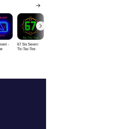
even -
67 Six Seven:
K-POP BLOCKS
Ashby Block
Classical 
me
Tic-Tac-Toe
ADVENTURE