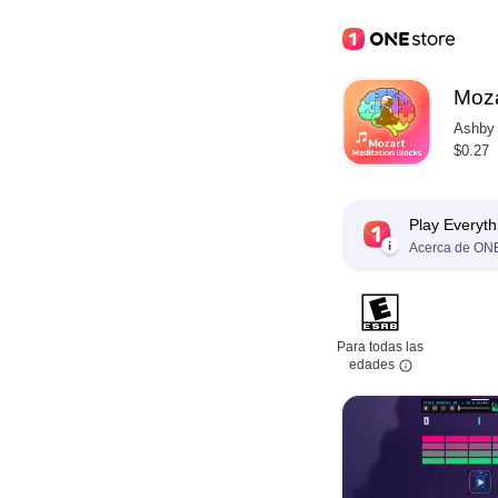
Moza
Ashby 
$0.27
Play Everyth
Acerca de ONE
Para todas las
edades