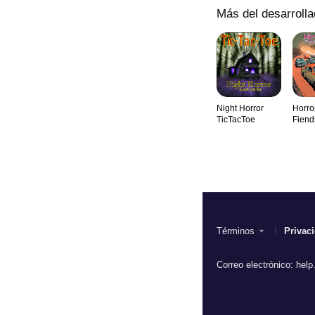
Más del desarrolla
Night Horror
Horro
TicTacToe
Fiend
Crypt
Términos
Privac
Correo electrónico:
help