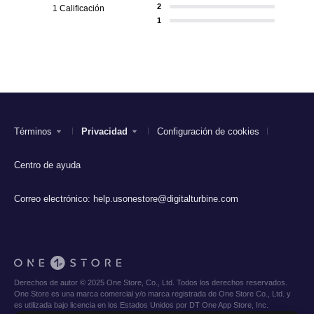
2
1 Calificación
1
Términos
Privacidad
Configuración de cookies
Centro de ayuda
Correo electrónico:
help.usonestore@digitalturbine.com
Derechos de autor © 2025 One Store, Co., Ltd. Todos los derechos reservados.
One Store es una marca comercial y/o marca registrada de One Store Co., Ltd. y
es utilizada bajo licencia en los Estados Unidos por DT One App Store, Inc.