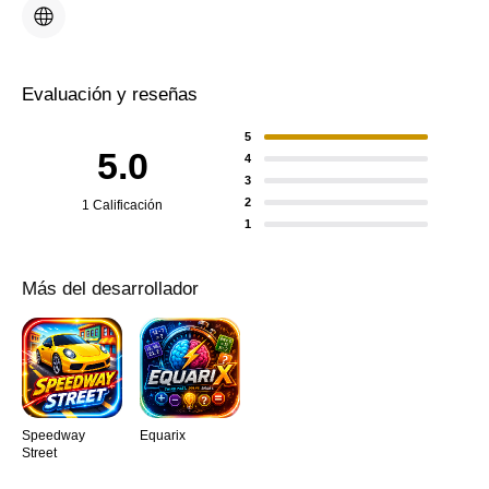
Evaluación y reseñas
5
5.0
4
3
2
1 Calificación
1
Más del desarrollador
Speedway
Equarix
Street