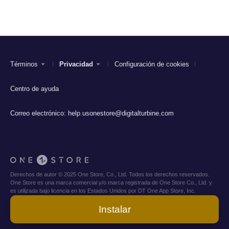
Términos
Privacidad
Configuración de cookies
Centro de ayuda
Correo electrónico:
help.usonestore@digitalturbine.com
Derechos de autor © 2025 One Store, Co., Ltd. Todos los derechos reservados.
One Store es una marca comercial y/o marca registrada de One Store Co., Ltd. y
es utilizada bajo licencia en los Estados Unidos por DT One App Store, Inc.
Instalar