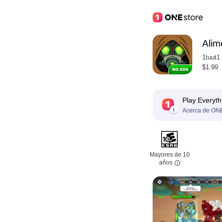
Alim
1tuut1
$1.99
Play Everyth
Acerca de ONE
Mayores de 10
años