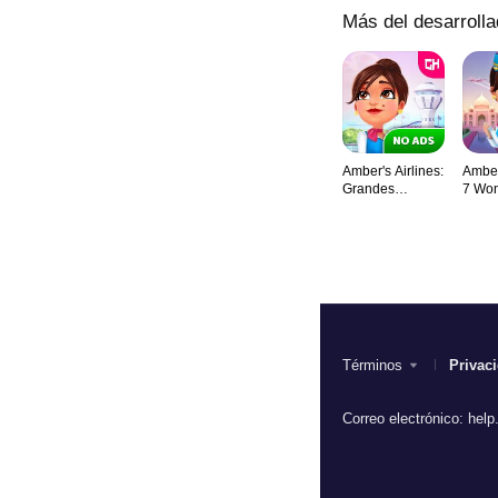
Más del desarrolla
Amber's Airlines:
Amber'
Grandes
7 Wo
expectativas
Términos
Privac
Correo electrónico:
help