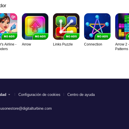
dor
s Airline -
Arrow
Links Puzzle
Connection
Arrow 2 
nders
Patterns
idad
Configuración de cookies
Centro de ayuda
.usonestore@digitalturbine.com