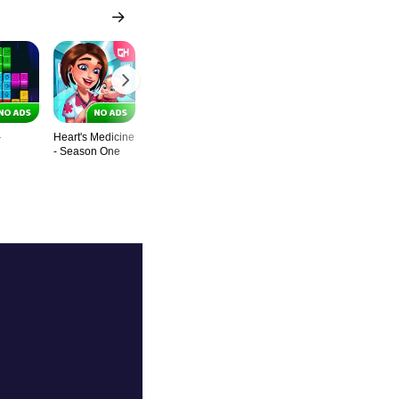
-
Heart's Medicine
Baking Bustle -
Fill Multicolor
Lulu's Fash
- Season One
Chef’s Special
World