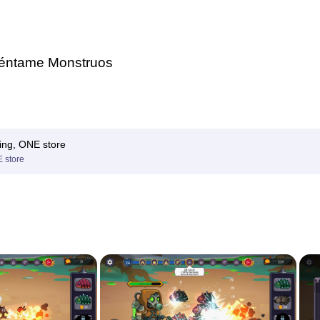
éntame Monstruos
ing, ONE store
 store