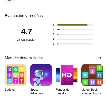
Evaluación y reseñas
5
4.7
4
3
2
27 Calificación
1
Más del desarrollador
Sudoku
Space
Fondos de
Merge Block
Adventure
pantalla
Number Puzzle